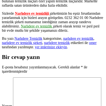
bulunan temizlik ilaçları özel yapım temizlik ilaçlarıdır. Markette
raflarda satan ürünlerden daha fazla etkilidir.
Sizlerde
Narlıdere ev temizliği
şirketimizin bu eşsiz fırsatlarından
yararlanmak için bizleri arayın görüşelim. 0232 362 01 00 Narlıdere
temizlik şirketi numaramız istediğiniz zaman arayıp randevu
alabilirsiniz.
Narlıdere ev temizlik
şirketi olarak temiz ve pırıl pırıl
bir evde mutlu bir şekilde yaşamanızı dileriz.
Bu yazı
Narlıdere Temizlik
kategorisine,
narlıdere ev temizlik
,
narlıdere ev temizlik şirketi
,
narlıdere temizlik
etiketleri ile
omer
tarafından yazılmıştır.
yer imlerinize ekleyin
.
Bir cevap yazın
E-posta hesabınız yayımlanmayacak.
Gerekli alanlar
*
ile
işaretlenmişlerdir
Yorum