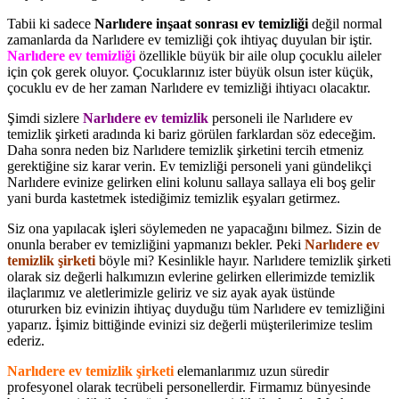
Tabii ki sadece
Narlıdere inşaat sonrası ev temizliği
değil normal
zamanlarda da Narlıdere ev temizliği çok ihtiyaç duyulan bir iştir.
Narlıdere ev temizliği
özellikle büyük bir aile olup çocuklu aileler
için çok gerek oluyor. Çocuklarınız ister büyük olsun ister küçük,
çocuklu ev de her zaman Narlıdere ev temizliği ihtiyacı olacaktır.
Şimdi sizlere
Narlıdere ev temizlik
personeli ile Narlıdere ev
temizlik şirketi aradında ki bariz görülen farklardan söz edeceğim.
Daha sonra neden biz Narlıdere temizlik şirketini tercih etmeniz
gerektiğine siz karar verin. Ev temizliği personeli yani gündelikçi
Narlıdere evinize gelirken elini kolunu sallaya sallaya eli boş gelir
yani burda kastetmek istediğimiz temizlik eşyaları getirmez.
Siz ona yapılacak işleri söylemeden ne yapacağını bilmez. Sizin de
onunla beraber ev temizliğini yapmanızı bekler. Peki
Narlıdere ev
temizlik şirketi
böyle mi? Kesinlikle hayır. Narlıdere temizlik şirketi
olarak siz değerli halkımızın evlerine gelirken ellerimizde temizlik
ilaçlarımız ve aletlerimizle geliriz ve siz ayak ayak üstünde
otururken biz evinizin ihtiyaç duyduğu tüm Narlıdere ev temizliğini
yaparız. İşimiz bittiğinde evinizi siz değerli müşterilerimize teslim
ederiz.
Narlıdere ev temizlik şirketi
elemanlarımız uzun süredir
profesyonel olarak tecrübeli personellerdir. Firmamız bünyesinde