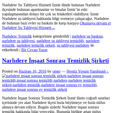
Narlıdere Su Tahliyesi Hizmeti İzmir ilinde bulunan Narlıdere
ilçesinde bulunan apartmanlar ve binalar İzmir’in eski
yapılaşmasından dolayı bir çok su felaketleri olabiliyor. İzmir
Narlıdere su tahliyesi hakkında bilgi vermeye çalışacağız. Narlıdere
de bulunan bazı evler su baskını ile karşı karşıya
Okumaya devam et
Narlıdere Su Tahliyesi Hizmeti
→
Narlıdere Temizlik
kategorisine gönderildi
|
narlıdere su baskını
,
narlıdere su tahliyesi
,
narlıdere su tahliyesi temizliği
,
narlıdere
temizlik
,
narlıdere temizlik şirketi
,
su tahliyesi narlıdere
ile
etiketlendi
|
Bir Cevap Yazın
Narlıdere İnşaat Sonrası Temizlik Şirketi
Posted on
Haziran 16, 2016
by
omer
—
Henüz Yorum Yapılmadı ↓
Narlıdere İnşaat Sonrası Temizlik Şirketi İzmir ilinin coğrafi sınırları
içerisinde yer alan Narlıdere ilçesi hızla büyümeye ve hızla nüfus
almaya devam ediyor. Bugün sizlerle Narlıdere inşaat sonrası
temizlik hakkında bilgi vereceğiz. Bununla birlikte artan nüfus