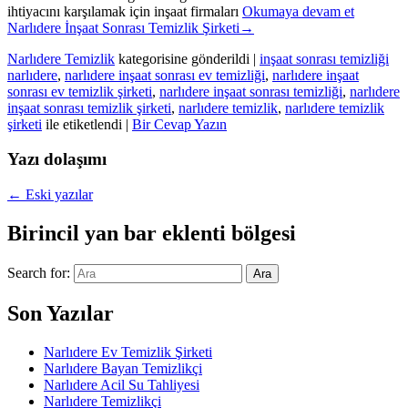
ihtiyacını karşılamak için inşaat firmaları
Okumaya devam et
Narlıdere İnşaat Sonrası Temizlik Şirketi
→
Narlıdere Temizlik
kategorisine gönderildi
|
inşaat sonrası temizliği
narlıdere
,
narlıdere inşaat sonrası ev temizliği
,
narlıdere inşaat
sonrası ev temizlik şirketi
,
narlıdere inşaat sonrası temizliği
,
narlıdere
inşaat sonrası temizlik şirketi
,
narlıdere temizlik
,
narlıdere temizlik
şirketi
ile etiketlendi
|
Bir Cevap Yazın
Yazı dolaşımı
←
Eski yazılar
Birincil yan bar eklenti bölgesi
Search for:
Ara
Son Yazılar
Narlıdere Ev Temizlik Şirketi
Narlıdere Bayan Temizlikçi
Narlıdere Acil Su Tahliyesi
Narlıdere Temizlikçi