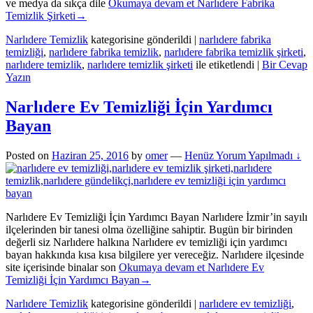
ve medya da sıkça dile
Okumaya devam et
Narlıdere Fabrika
Temizlik Şirketi
→
Narlıdere Temizlik
kategorisine gönderildi
|
narlıdere fabrika
temizliği
,
narlıdere fabrika temizlik
,
narlıdere fabrika temizlik şirketi
,
narlıdere temizlik
,
narlıdere temizlik şirketi
ile etiketlendi
|
Bir Cevap
Yazın
Narlıdere Ev Temizliği İçin Yardımcı
Bayan
Posted on
Haziran 25, 2016
by
omer
—
Henüz Yorum Yapılmadı ↓
Narlıdere Ev Temizliği İçin Yardımcı Bayan Narlıdere İzmir’in sayılı
ilçelerinden bir tanesi olma özelliğine sahiptir. Bugün bir birinden
değerli siz Narlıdere halkına Narlıdere ev temizliği için yardımcı
bayan hakkında kısa kısa bilgilere yer vereceğiz. Narlıdere ilçesinde
site içerisinde binalar son
Okumaya devam et
Narlıdere Ev
Temizliği İçin Yardımcı Bayan
→
Narlıdere Temizlik
kategorisine gönderildi
|
narlıdere ev temizliği
,