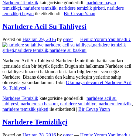
Narlıdere Temizlik
kategorisine gönderildi
|
narlıdere bayan
temizlikçi
,
narlıdere temizlik
,
narlıdere temizlik şirketi
,
narlıdere
temizlikçi bayan
ile etiketlendi
|
Bir Cevap Yazın
Narlıdere Acil Su Tahliyesi
Posted on
Haziran 29, 2016
by
omer
—
Henüz Yorum Yapılmadı ↓
Narlıdere Acil Su Tahliyesi Narlıdere İzmir ilinin harita sınırları
içerisinde olan bir büyük ilçedir. Bugün siz halkımıza Narlıdere acil
su tahliyesi hizmeti hakkında bir takım bilgilere yer vereceğiz.
Narlıdere, Bizans dönemin den kalma yerleşim yerlerine sahip
olmasıyla yakından tanınır. Tabii
Okumaya devam et
Narlıdere Acil
Su Tahliyesi
→
Narlıdere Temizlik
kategorisine gönderildi
|
narlıdere acil su
tahliyesi
,
narlıdere su baskını
,
narlıdere su tahliye
,
narlıdere temizlik
,
narlıdere temizlik şirketi
ile etiketlendi
|
Bir Cevap Yazın
Narlıdere Temizlikçi
Posted on
Haziran 28, 2016
by
omer
—
Henüz Yorum Yapılmadı ↓