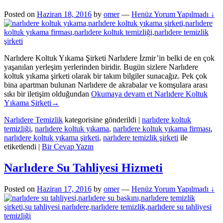
Posted on
Haziran 18, 2016
by
omer
—
Henüz Yorum Yapılmadı ↓
Narlıdere Koltuk Yıkama Şirketi Narlıdere İzmir’in belki de en çok
yaşanılan yerleşim yerlerinden biridir. Bugün sizlere Narlıdere
koltuk yıkama şirketi olarak bir takım bilgiler sunacağız. Pek çok
bina apartman bulunan Narlıdere de akrabalar ve komşulara arası
sıkı bir iletişim olduğundan
Okumaya devam et
Narlıdere Koltuk
Yıkama Şirketi
→
Narlıdere Temizlik
kategorisine gönderildi
|
narlıdere koltuk
temizliği
,
narlıdere koltuk yıkama
,
narlıdere koltuk yıkama firması
,
narlıdere koltuk yıkama şirketi
,
narlıdere temizlik şirketi
ile
etiketlendi
|
Bir Cevap Yazın
Narlıdere Su Tahliyesi Hizmeti
Posted on
Haziran 17, 2016
by
omer
—
Henüz Yorum Yapılmadı ↓