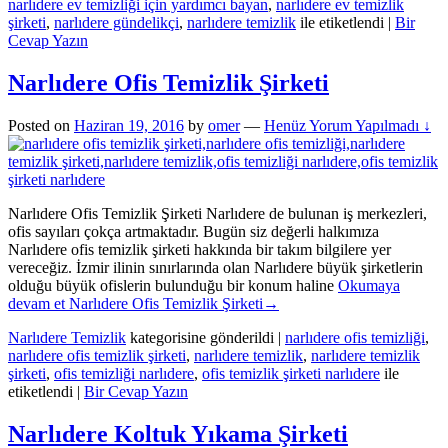
narlıdere ev temizliği için yardımcı bayan
,
narlıdere ev temizlik
şirketi
,
narlıdere gündelikçi
,
narlıdere temizlik
ile etiketlendi
|
Bir
Cevap Yazın
Narlıdere Ofis Temizlik Şirketi
Posted on
Haziran 19, 2016
by
omer
—
Henüz Yorum Yapılmadı ↓
Narlıdere Ofis Temizlik Şirketi Narlıdere de bulunan iş merkezleri,
ofis sayıları çokça artmaktadır. Bugün siz değerli halkımıza
Narlıdere ofis temizlik şirketi hakkında bir takım bilgilere yer
vereceğiz. İzmir ilinin sınırlarında olan Narlıdere büyük şirketlerin
olduğu büyük ofislerin bulunduğu bir konum haline
Okumaya
devam et
Narlıdere Ofis Temizlik Şirketi
→
Narlıdere Temizlik
kategorisine gönderildi
|
narlıdere ofis temizliği
,
narlıdere ofis temizlik şirketi
,
narlıdere temizlik
,
narlıdere temizlik
şirketi
,
ofis temizliği narlıdere
,
ofis temizlik şirketi narlıdere
ile
etiketlendi
|
Bir Cevap Yazın
Narlıdere Koltuk Yıkama Şirketi