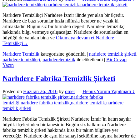
Narlıdere Temizlikçi Narlıdere İzmir ilinde yer alan bir ilçedir.
Narıldere de bazı sorunlar hızla nüfusla beraber ne yazık ki
artmaktadır. Bugün siz bir birinden değerli Narlıdere temizlikçi
hakkında bilgi vermeye çalışacağız. Narlıdere de sorunlardan en
büyüğü de yapılan bina ve
Okumaya devam et
Narlıdere
Temizlikçi
→
Narlıdere Temizlik
kategorisine gönderildi
|
narlıdere temizlik şirketi
,
narlıdere temizlikçi
,
narlıderetemizlik
ile etiketlendi
|
Bir Cevap
Yazın
Narlıdere Fabrika Temizlik Şirketi
Posted on
Haziran 26, 2016
by
omer
—
Henüz Yorum Yapılmadı ↓
Narlıdere Fabrika Temizlik Şirketi Narlıdere İzmir’in hatırı sayılır
büyük ilçelerinden bir tanesidir. Bugün siz halkımıza Narlıdere
fabrika temizlik şirketi hakkında kısa bir takım bilgilere yer
vereceğiz. Narlıdere de aşırı bir sanayi sektörüne kayma haberler de