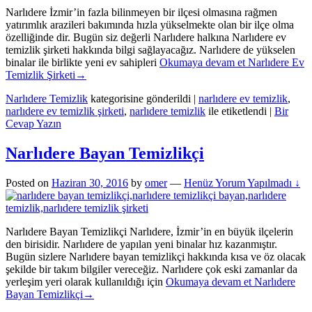
Narlıdere İzmir’in fazla bilinmeyen bir ilçesi olmasına rağmen
yatırımlık arazileri bakımında hızla yükselmekte olan bir ilçe olma
özelliğinde dir. Bugün siz değerli Narlıdere halkına Narlıdere ev
temizlik şirketi hakkında bilgi sağlayacağız. Narlıdere de yükselen
binalar ile birlikte yeni ev sahipleri
Okumaya devam et
Narlıdere Ev
Temizlik Şirketi
→
Narlıdere Temizlik
kategorisine gönderildi
|
narlıdere ev temizlik
,
narlıdere ev temizlik şirketi
,
narlıdere temizlik
ile etiketlendi
|
Bir
Cevap Yazın
Narlıdere Bayan Temizlikçi
Posted on
Haziran 30, 2016
by
omer
—
Henüz Yorum Yapılmadı ↓
Narlıdere Bayan Temizlikçi Narlıdere, İzmir’in en büyük ilçelerin
den birisidir. Narlıdere de yapılan yeni binalar hız kazanmıştır.
Bugün sizlere Narlıdere bayan temizlikçi hakkında kısa ve öz olacak
şekilde bir takım bilgiler vereceğiz. Narlıdere çok eski zamanlar da
yerleşim yeri olarak kullanıldığı için
Okumaya devam et
Narlıdere
Bayan Temizlikçi
→