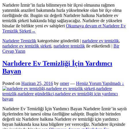
Narlıdere İzmir’in fazla bilinmeyen bir ilçesi olmasına rağmen
yatırımlık arazileri bakımında hızla yükselmekte olan bir ilçe olma
özelliğinde dir. Bugün siz değerli Narlıdere halkına Narlıdere ev
temizlik şirketi hakkında bilgi sağlayacağız. Narlıdere de yükselen
binalar ile birlikte yeni ev sahipleri
Okumaya devam et
Narlıdere Ev
Temizlik Şirketi
→
Narlıdere Temizlik
kategorisine gönderildi
|
narlıdere ev temizlik
,
narlıdere ev temizlik şirketi
,
narlıdere temizlik
ile etiketlendi
|
Bir
Cevap Yazın
Narlıdere Ev Temizliği İçin Yardımcı
Bayan
Posted on
Haziran 25, 2016
by
omer
—
Henüz Yorum Yapılmadı ↓
Narlıdere Ev Temizliği İçin Yardımcı Bayan Narlıdere İzmir’in sayılı
ilçelerinden bir tanesi olma özelliğine sahiptir. Bugün bir birinden
değerli siz Narlıdere halkına Narlıdere ev temizliği için yardımcı
bayan hakkında kısa kısa bilgilere yer vereceğiz. Narlıdere ilçesinde