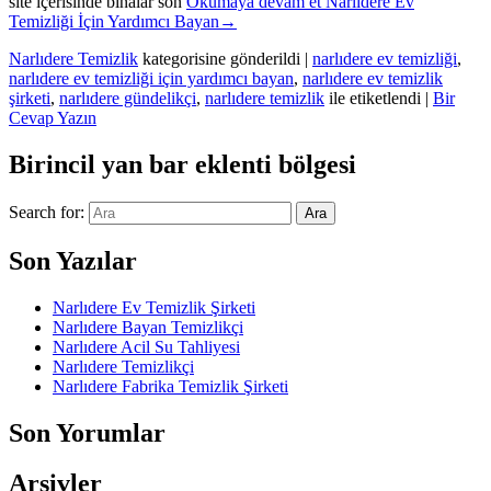
site içerisinde binalar son
Okumaya devam et
Narlıdere Ev
Temizliği İçin Yardımcı Bayan
→
Narlıdere Temizlik
kategorisine gönderildi
|
narlıdere ev temizliği
,
narlıdere ev temizliği için yardımcı bayan
,
narlıdere ev temizlik
şirketi
,
narlıdere gündelikçi
,
narlıdere temizlik
ile etiketlendi
|
Bir
Cevap Yazın
Birincil yan bar eklenti bölgesi
Search for:
Ara
Son Yazılar
Narlıdere Ev Temizlik Şirketi
Narlıdere Bayan Temizlikçi
Narlıdere Acil Su Tahliyesi
Narlıdere Temizlikçi
Narlıdere Fabrika Temizlik Şirketi
Son Yorumlar
Arşivler