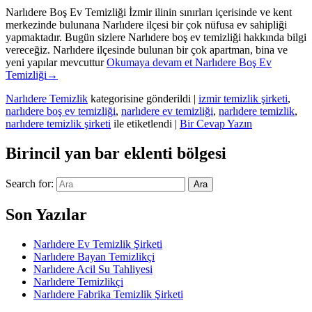
Narlıdere Boş Ev Temizliği İzmir ilinin sınırları içerisinde ve kent
merkezinde bulunana Narlıdere ilçesi bir çok nüfusa ev sahipliği
yapmaktadır. Bugün sizlere Narlıdere boş ev temizliği hakkında bilgi
vereceğiz. Narlıdere ilçesinde bulunan bir çok apartman, bina ve
yeni yapılar mevcuttur
Okumaya devam et
Narlıdere Boş Ev
Temizliği
→
Narlıdere Temizlik
kategorisine gönderildi
|
izmir temizlik şirketi
,
narlıdere boş ev temizliği
,
narlıdere ev temizliği
,
narlıdere temizlik
,
narlıdere temizlik şirketi
ile etiketlendi
|
Bir Cevap Yazın
Birincil yan bar eklenti bölgesi
Search for:
Ara
Son Yazılar
Narlıdere Ev Temizlik Şirketi
Narlıdere Bayan Temizlikçi
Narlıdere Acil Su Tahliyesi
Narlıdere Temizlikçi
Narlıdere Fabrika Temizlik Şirketi