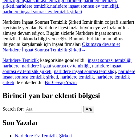
Narlıdere İnşaat Sonrası Temizlik Şirketi İzmir ilinin coğrafi sınırları
içerisinde yer alan Narlıdere ilçesi hızla büyümeye ve hızla nüfus
almaya devam ediyor. Bugün sizlerle Narlıdere inşaat sonrası
temizlik hakkında bilgi vereceğiz. Bununla birlikte artan nüfus
ihtiyacını karşılamak için inşaat firmaları
Okumaya devam et
Narlıdere İnşaat Sonrası Temizlik Şirketi
→
Narlıdere Temizlik
kategorisine gönderildi
|
inşaat sonrası temizliği
narlıdere
,
narlıdere inşaat sonrası ev temizliği
,
narlıdere inşaat
sonrası ev temizlik şirketi
,
narlıdere inşaat sonrası temizliği
,
narlıdere
inşaat sonrası temizlik şirketi
,
narlıdere temizlik
,
narlıdere temizlik
şirketi
ile etiketlendi
|
Bir Cevap Yazın
Birincil yan bar eklenti bölgesi
Search for:
Ara
Son Yazılar
Narlıdere Ev Temizlik Şirketi