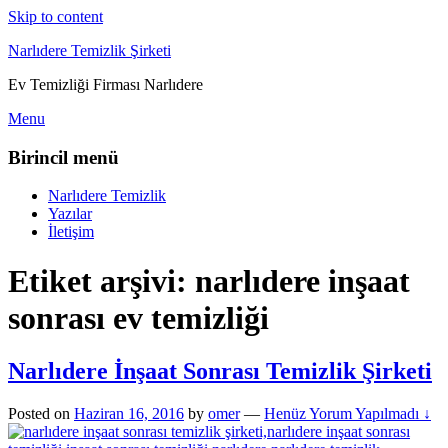
Skip to content
Narlıdere Temizlik Şirketi
Ev Temizliği Firması Narlıdere
Menu
Birincil menü
Narlıdere Temizlik
Yazılar
İletişim
Etiket arşivi:
narlıdere inşaat
sonrası ev temizliği
Narlıdere İnşaat Sonrası Temizlik Şirketi
Posted on
Haziran 16, 2016
by
omer
—
Henüz Yorum Yapılmadı ↓